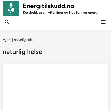
Skip
Energitilskudd.no
to
Kosthold, søvn, vitaminer og tips for mer energi
content
Mai
Open
Men
Search
Hjem
|
naturlig helse
naturlig helse