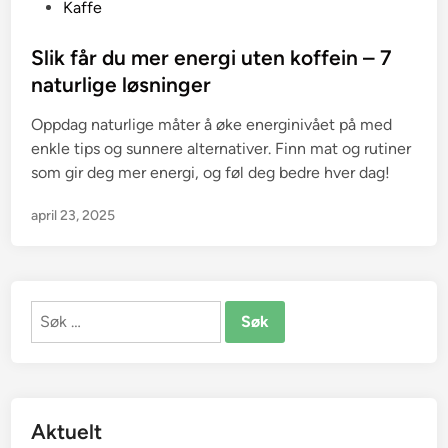
P
Kaffe
o
s
Slik får du mer energi uten koffein – 7
t
naturlige løsninger
e
Oppdag naturlige måter å øke energinivået på med
d
enkle tips og sunnere alternativer. Finn mat og rutiner
i
som gir deg mer energi, og føl deg bedre hver dag!
n
april 23, 2025
Søk
etter:
Aktuelt