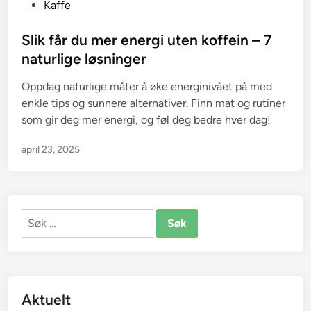
P
Kaffe
o
s
Slik får du mer energi uten koffein – 7
t
naturlige løsninger
e
Oppdag naturlige måter å øke energinivået på med
d
enkle tips og sunnere alternativer. Finn mat og rutiner
i
som gir deg mer energi, og føl deg bedre hver dag!
n
april 23, 2025
Søk
etter:
Aktuelt