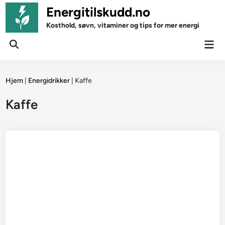
Skip
Energitilskudd.no
to
Kosthold, søvn, vitaminer og tips for mer energi
content
Mai
Open
Men
Search
Hjem
|
Energidrikker
|
Kaffe
Kaffe