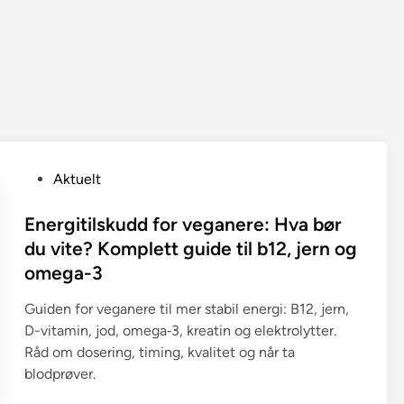
P
Aktuelt
o
s
Energitilskudd for veganere: Hva bør
t
du vite? Komplett guide til b12, jern og
e
omega-3
d
i
Guiden for veganere til mer stabil energi: B12, jern,
n
D-vitamin, jod, omega‑3, kreatin og elektrolytter.
Råd om dosering, timing, kvalitet og når ta
blodprøver.