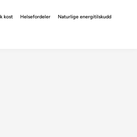
k kost
Helsefordeler
Naturlige energitilskudd