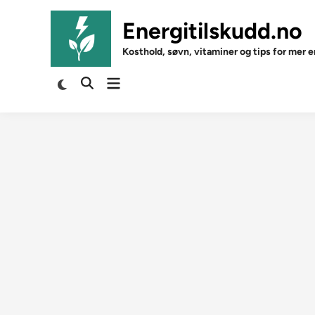
Skip
to
Energitilskudd.no
content
Kosthold, søvn, vitaminer og tips for mer e
Open
Switch
Open
to
menu
Search
dark
mode