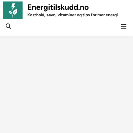
Skip
Energitilskudd.no
to
Kosthold, søvn, vitaminer og tips for mer energi
content
Mai
Open
Men
Search