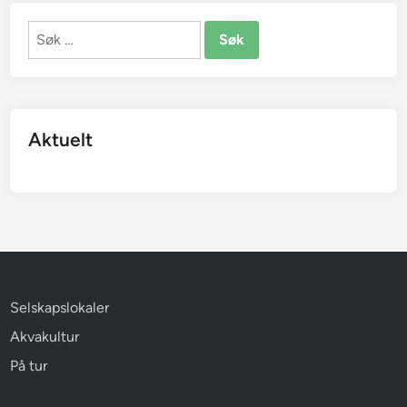
Søk
etter:
Aktuelt
Selskapslokaler
Akvakultur
På tur