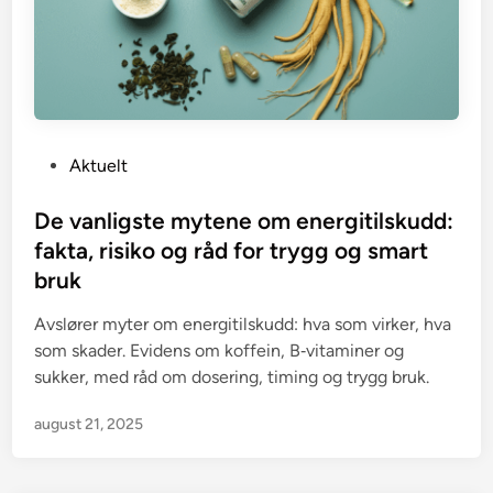
P
Aktuelt
o
s
De vanligste mytene om energitilskudd:
t
fakta, risiko og råd for trygg og smart
e
bruk
d
i
Avslører myter om energitilskudd: hva som virker, hva
n
som skader. Evidens om koffein, B‑vitaminer og
sukker, med råd om dosering, timing og trygg bruk.
august 21, 2025