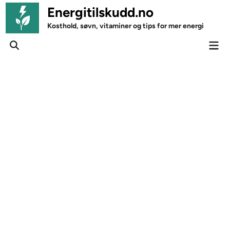
Skip
Energitilskudd.no
to
Kosthold, søvn, vitaminer og tips for mer energi
content
Mai
Open
Men
Search