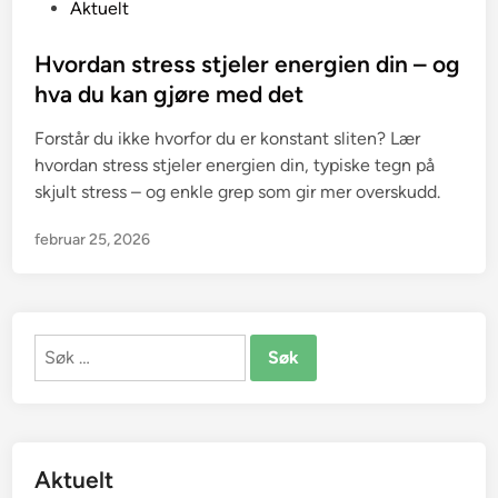
P
Aktuelt
o
s
Hvordan stress stjeler energien din – og
t
hva du kan gjøre med det
e
Forstår du ikke hvorfor du er konstant sliten? Lær
d
hvordan stress stjeler energien din, typiske tegn på
i
skjult stress – og enkle grep som gir mer overskudd.
n
februar 25, 2026
Søk
etter:
Aktuelt