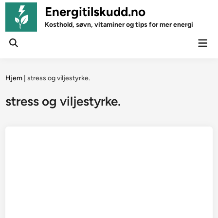
Skip
Energitilskudd.no
to
Kosthold, søvn, vitaminer og tips for mer energi
content
Mai
Open
Men
Search
Hjem
|
stress og viljestyrke.
stress og viljestyrke.