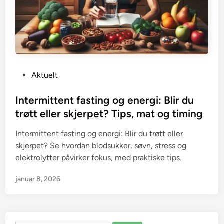
P
Aktuelt
o
s
Intermittent fasting og energi: Blir du
t
trøtt eller skjerpet? Tips, mat og timing
e
Intermittent fasting og energi: Blir du trøtt eller
d
skjerpet? Se hvordan blodsukker, søvn, stress og
i
elektrolytter påvirker fokus, med praktiske tips.
n
januar 8, 2026