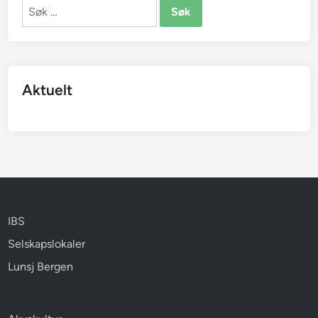
Søk
etter:
Aktuelt
IBS
Selskapslokaler
Lunsj Bergen