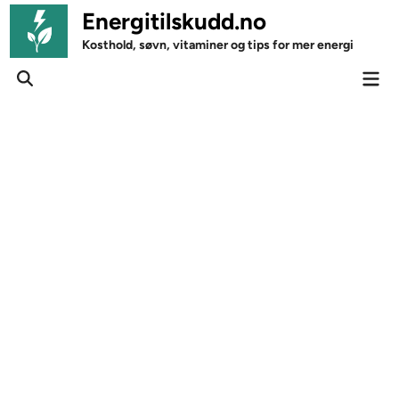
Skip
Energitilskudd.no
to
Kosthold, søvn, vitaminer og tips for mer energi
content
Mai
Open
Men
Search