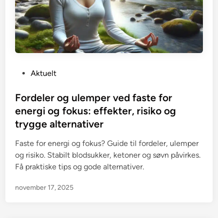
P
Aktuelt
o
s
Fordeler og ulemper ved faste for
t
energi og fokus: effekter, risiko og
e
trygge alternativer
d
i
Faste for energi og fokus? Guide til fordeler, ulemper
n
og risiko. Stabilt blodsukker, ketoner og søvn påvirkes.
Få praktiske tips og gode alternativer.
november 17, 2025