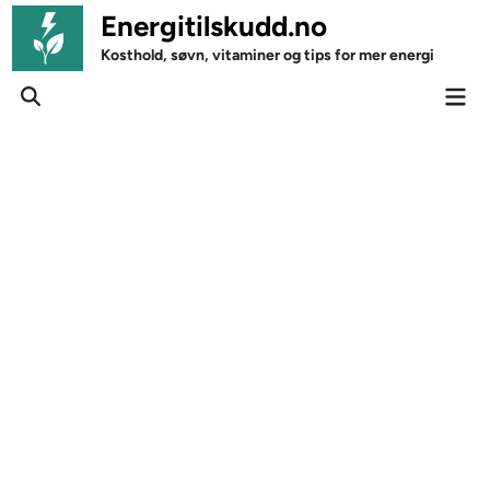
Skip
Energitilskudd.no
to
Kosthold, søvn, vitaminer og tips for mer energi
content
Mai
Open
Men
Search