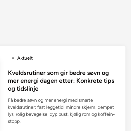
P
Aktuelt
o
s
Kveldsrutiner som gir bedre søvn og
t
mer energi dagen etter: Konkrete tips
e
og tidslinje
d
i
Få bedre søvn og mer energi med smarte
n
kveldsrutiner: fast leggetid, mindre skjerm, dempet
lys, rolig bevegelse, dyp pust, kjølig rom og koffein-
stopp.