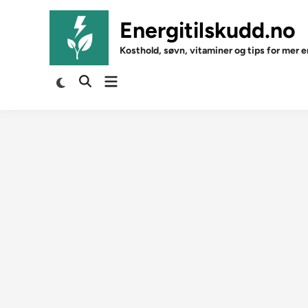
Skip
to
Energitilskudd.no
content
Kosthold, søvn, vitaminer og tips for mer e
Open
Switch
Open
to
menu
Search
dark
mode