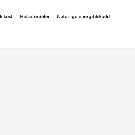
k kost
Helsefordeler
Naturlige energitilskudd