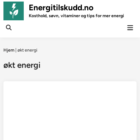
Skip
Energitilskudd.no
to
Kosthold, søvn, vitaminer og tips for mer energi
content
Mai
Open
Men
Search
Hjem
|
økt energi
økt energi