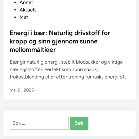
P
Annet
o
Aktuelt
s
Mat
t
e
Energi i bær: Naturlig drivstoff for
d
kropp og sinn gjennom sunne
i
mellommåltider
n
Bær gir naturlig energi, stabilt blodsukker og viktige
næringsstoffer. Perfekt som sunn snack, i
frokostblanding eller etter trening for raskt energiløft!
mai 21, 2025
Søk
etter: