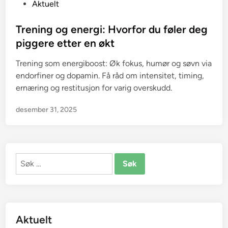
P
Aktuelt
o
s
Trening og energi: Hvorfor du føler deg
t
piggere etter en økt
e
Trening som energiboost: Øk fokus, humør og søvn via
d
endorfiner og dopamin. Få råd om intensitet, timing,
i
ernæring og restitusjon for varig overskudd.
n
desember 31, 2025
Søk
etter:
Aktuelt