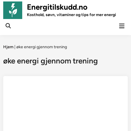
Skip
Energitilskudd.no
to
Kosthold, søvn, vitaminer og tips for mer energi
content
Mai
Open
Men
Search
Hjem
|
øke energi gjennom trening
øke energi gjennom trening