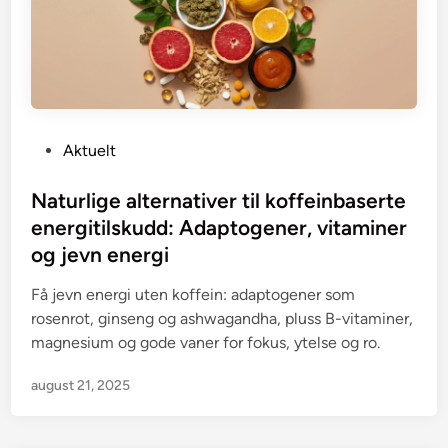
P
Aktuelt
o
s
Naturlige alternativer til koffeinbaserte
t
energitilskudd: Adaptogener, vitaminer
e
og jevn energi
d
i
Få jevn energi uten koffein: adaptogener som
n
rosenrot, ginseng og ashwagandha, pluss B-vitaminer,
magnesium og gode vaner for fokus, ytelse og ro.
august 21, 2025