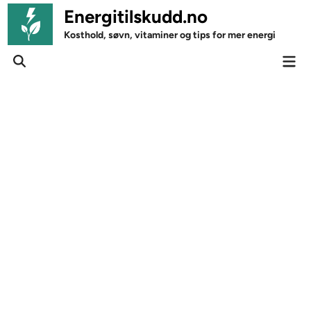
Skip
Energitilskudd.no
to
Kosthold, søvn, vitaminer og tips for mer energi
content
Mai
Open
Men
Search