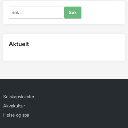
Søk
etter:
Aktuelt
Selskapslokaler
Akvakultur
Helse og spa