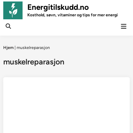
Skip
Energitilskudd.no
to
Kosthold, søvn, vitaminer og tips for mer energi
content
Mai
Open
Men
Search
Hjem
|
muskelreparasjon
muskelreparasjon