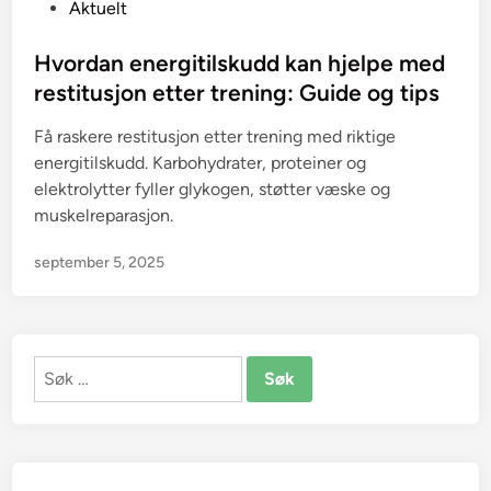
P
Aktuelt
o
s
Hvordan energitilskudd kan hjelpe med
t
restitusjon etter trening: Guide og tips
e
Få raskere restitusjon etter trening med riktige
d
energitilskudd. Karbohydrater, proteiner og
i
elektrolytter fyller glykogen, støtter væske og
n
muskelreparasjon.
september 5, 2025
Søk
etter: