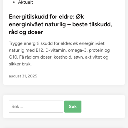
P
Aktuelt
o
s
Energitilskudd for eldre: Øk
t
energinivået naturlig – beste tilskudd,
e
råd og doser
d
i
Trygge energitilskudd for eldre: øk energinivået
n
naturlig med B12, D-vitamin, omega-3, protein og
Q10. Få råd om doser, kosthold, søvn, aktivitet og
sikker bruk.
august 31, 2025
Søk
etter: