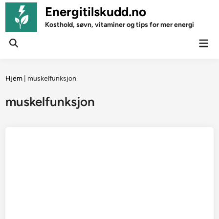
Skip
Energitilskudd.no
to
Kosthold, søvn, vitaminer og tips for mer energi
content
Mai
Open
Men
Search
Hjem
|
muskelfunksjon
muskelfunksjon