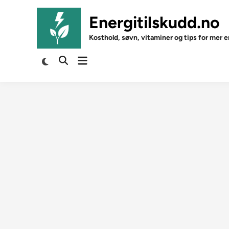
Skip
to
Energitilskudd.no
content
Kosthold, søvn, vitaminer og tips for mer e
Open
Switch
Open
to
menu
Search
dark
mode