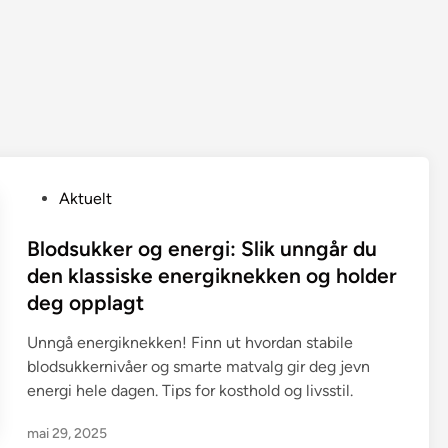
P
Aktuelt
o
s
Blodsukker og energi: Slik unngår du
t
den klassiske energiknekken og holder
e
deg opplagt
d
i
Unngå energiknekken! Finn ut hvordan stabile
n
blodsukkernivåer og smarte matvalg gir deg jevn
energi hele dagen. Tips for kosthold og livsstil.
mai 29, 2025