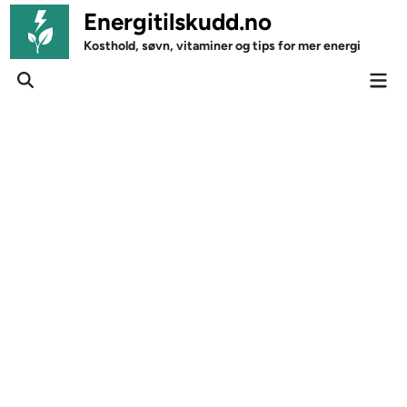
Skip
Energitilskudd.no
to
Kosthold, søvn, vitaminer og tips for mer energi
content
Mai
Open
Men
Search