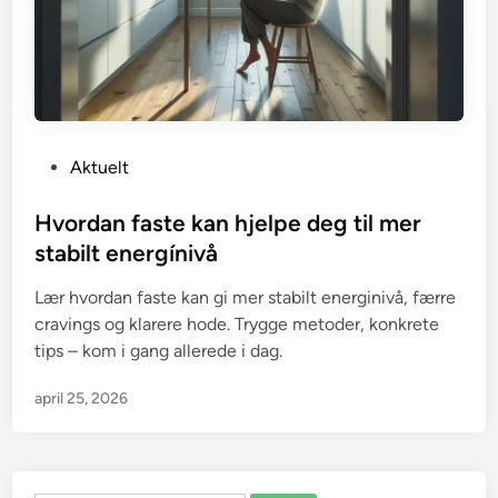
P
Aktuelt
o
s
Hvordan faste kan hjelpe deg til mer
t
stabilt energínivå
e
Lær hvordan faste kan gi mer stabilt energinivå, færre
d
cravings og klarere hode. Trygge metoder, konkrete
i
tips – kom i gang allerede i dag.
n
april 25, 2026