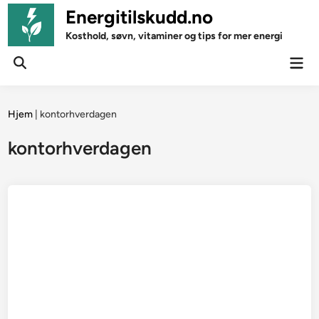
Skip
Energitilskudd.no
to
Kosthold, søvn, vitaminer og tips for mer energi
content
Mai
Open
Men
Search
Hjem
|
kontorhverdagen
kontorhverdagen