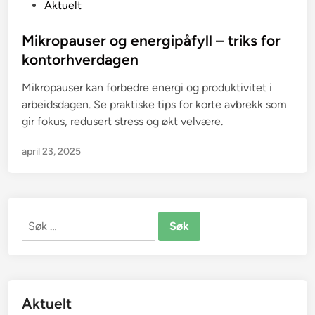
P
Aktuelt
o
s
Mikropauser og energipåfyll – triks for
t
kontorhverdagen
e
Mikropauser kan forbedre energi og produktivitet i
d
arbeidsdagen. Se praktiske tips for korte avbrekk som
i
gir fokus, redusert stress og økt velvære.
n
april 23, 2025
Søk
etter:
Aktuelt