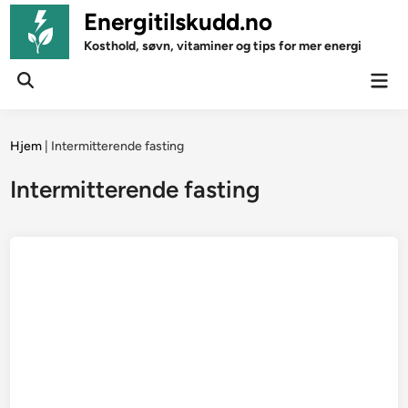
Skip
Energitilskudd.no
to
Kosthold, søvn, vitaminer og tips for mer energi
content
Mai
Open
Men
Search
Hjem
|
Intermitterende fasting
Intermitterende fasting