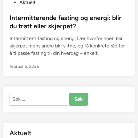
P
Aktuelt
o
s
Intermitterende fasting og energi: blir
t
du trøtt eller skjerpet?
e
Intermittent fasting og energi: Lær hvorfor noen blir
d
skjerpet mens andre blir slitne, og få konkrete råd for
i
å tilpasse fasting til din hverdag – enkelt.
n
februar 5, 2026
Søk
etter:
Aktuelt