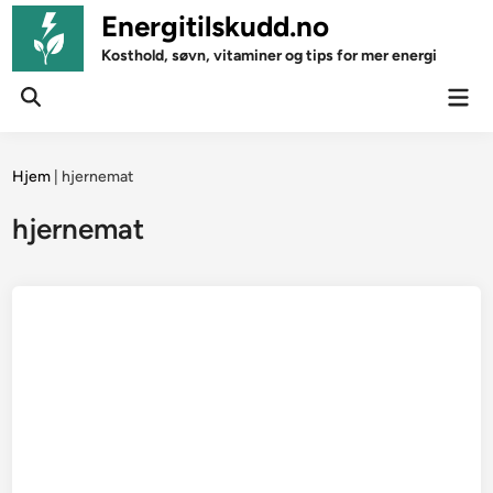
Skip
Energitilskudd.no
to
Kosthold, søvn, vitaminer og tips for mer energi
content
Mai
Open
Men
Search
Hjem
|
hjernemat
hjernemat