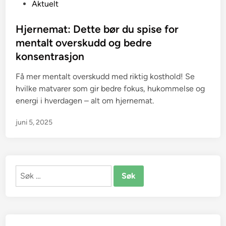
P
Aktuelt
o
s
Hjernemat: Dette bør du spise for
t
mentalt overskudd og bedre
e
konsentrasjon
d
i
Få mer mentalt overskudd med riktig kosthold! Se
n
hvilke matvarer som gir bedre fokus, hukommelse og
energi i hverdagen – alt om hjernemat.
juni 5, 2025
Søk
etter: