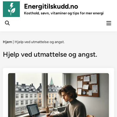
Skip
Energitilskudd.no
to
Kosthold, søvn, vitaminer og tips for mer energi
content
Mai
Open
Men
Search
Hjem
|
Hjelp ved utmattelse og angst.
Hjelp ved utmattelse og angst.