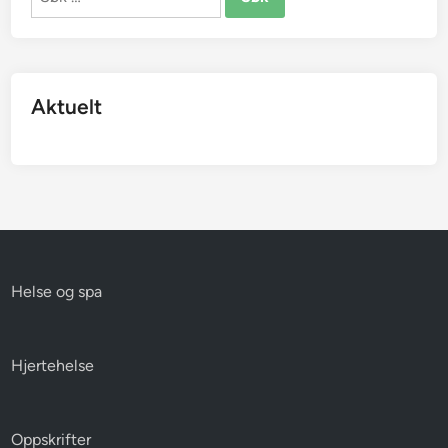
etter:
Aktuelt
Helse og spa
Hjertehelse
Oppskrifter