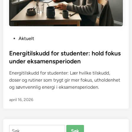
P
Aktuelt
o
s
Energitilskudd for studenter: hold fokus
t
under eksamensperioden
e
Energitilskudd for studenter: Lær hvilke tilskudd,
d
doser og rutiner som trygt gir mer fokus, utholdenhet
i
og søvnvennlig energi i eksamensperioden.
n
april 16, 2026
Søk