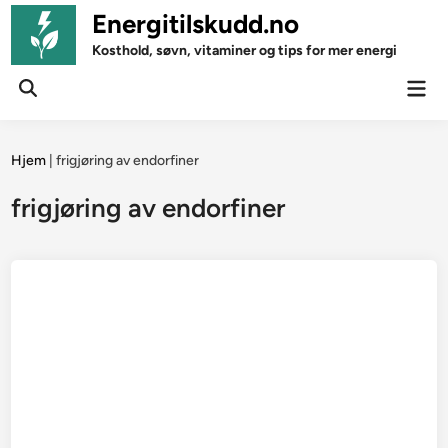
Skip
Energitilskudd.no
to
Kosthold, søvn, vitaminer og tips for mer energi
content
Mai
Open
Men
Search
Hjem
|
frigjøring av endorfiner
frigjøring av endorfiner