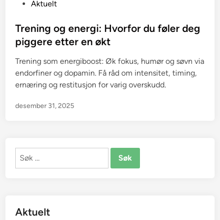
P
Aktuelt
o
s
Trening og energi: Hvorfor du føler deg
t
piggere etter en økt
e
Trening som energiboost: Øk fokus, humør og søvn via
d
endorfiner og dopamin. Få råd om intensitet, timing,
i
ernæring og restitusjon for varig overskudd.
n
desember 31, 2025
Søk
etter:
Aktuelt