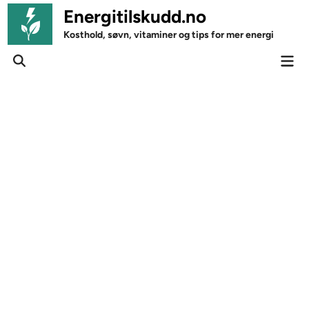
Skip
Energitilskudd.no
to
Kosthold, søvn, vitaminer og tips for mer energi
content
Mai
Open
Men
Search