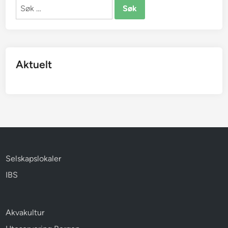
Søk
etter:
Aktuelt
Selskapslokaler
IBS
Akvakultur