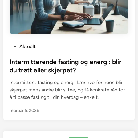
P
Aktuelt
o
s
Intermitterende fasting og energi: blir
t
du trøtt eller skjerpet?
e
Intermittent fasting og energi: Lær hvorfor noen blir
d
skjerpet mens andre blir slitne, og få konkrete råd for
i
å tilpasse fasting til din hverdag – enkelt.
n
februar 5, 2026