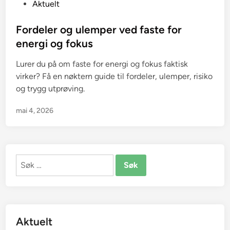
P
Aktuelt
o
s
Fordeler og ulemper ved faste for
t
energi og fokus
e
Lurer du på om faste for energi og fokus faktisk
d
virker? Få en nøktern guide til fordeler, ulemper, risiko
i
og trygg utprøving.
n
mai 4, 2026
Søk
etter:
Aktuelt