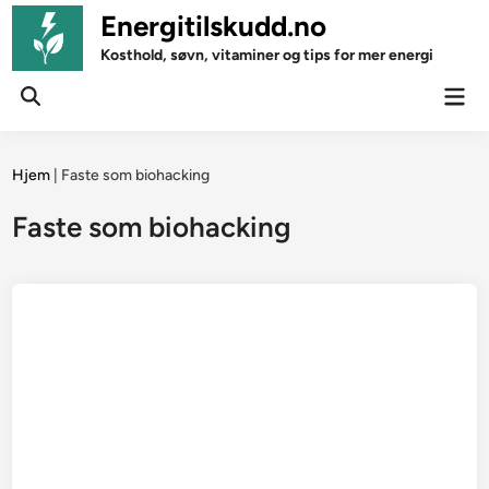
Skip
Energitilskudd.no
to
Kosthold, søvn, vitaminer og tips for mer energi
content
Mai
Open
Men
Search
Hjem
|
Faste som biohacking
Faste som biohacking