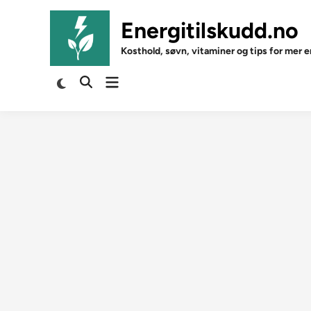
Skip
to
Energitilskudd.no
content
Kosthold, søvn, vitaminer og tips for mer e
Open
Switch
Open
to
menu
Search
dark
mode