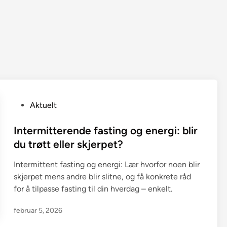
P
Aktuelt
o
s
Intermitterende fasting og energi: blir
t
du trøtt eller skjerpet?
e
Intermittent fasting og energi: Lær hvorfor noen blir
d
skjerpet mens andre blir slitne, og få konkrete råd
i
for å tilpasse fasting til din hverdag – enkelt.
n
februar 5, 2026