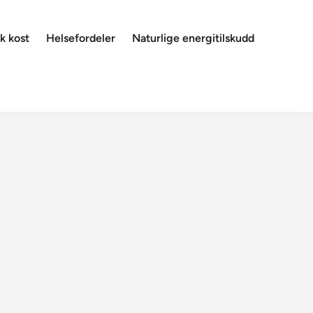
k kost
Helsefordeler
Naturlige energitilskudd