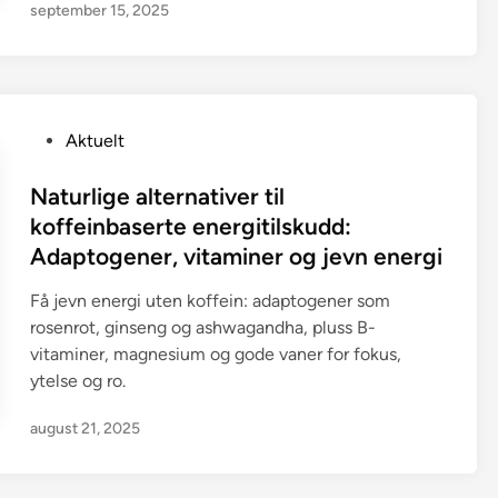
september 15, 2025
P
Aktuelt
o
s
Naturlige alternativer til
t
koffeinbaserte energitilskudd:
e
Adaptogener, vitaminer og jevn energi
d
i
Få jevn energi uten koffein: adaptogener som
n
rosenrot, ginseng og ashwagandha, pluss B-
vitaminer, magnesium og gode vaner for fokus,
ytelse og ro.
august 21, 2025