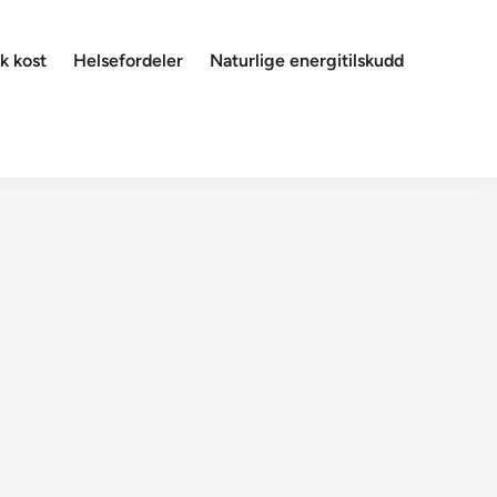
k kost
Helsefordeler
Naturlige energitilskudd