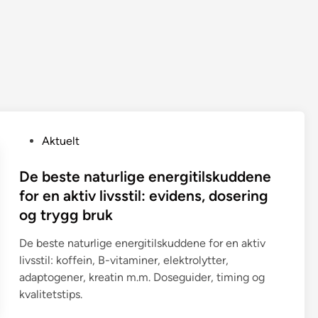
P
Aktuelt
o
s
De beste naturlige energitilskuddene
t
for en aktiv livsstil: evidens, dosering
e
og trygg bruk
d
i
De beste naturlige energitilskuddene for en aktiv
n
livsstil: koffein, B-vitaminer, elektrolytter,
adaptogener, kreatin m.m. Doseguider, timing og
kvalitetstips.