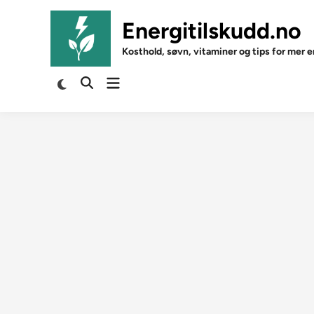
Skip
to
Energitilskudd.no
content
Kosthold, søvn, vitaminer og tips for mer e
Open
Switch
Open
to
menu
Search
dark
mode